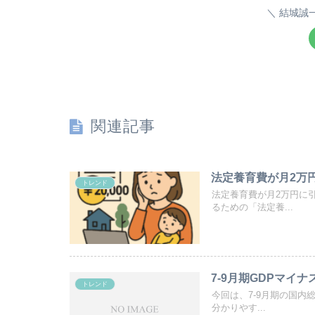
結城誠
関連記事
法定養育費が月2万
トレンド
法定養育費が月2万円に
るための「法定養...
7-9月期GDPマイ
トレンド
今回は、7-9月期の国内
分かりやす...