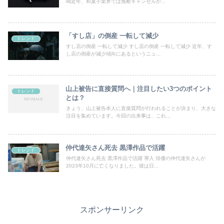
鳴近年、和菓子業界では無断キャンセルが...
「すし店」の倒産 一転して減少
トレンド
すし店の倒産 一転して減少 すし店の倒産 一転して減少 近年、す
し店の倒産が減少傾向にあるというニュ...
山上被告に直接質問へ｜注目したい3つのポイント
トレンド
とは？
きょう、山上被告本人に直接質問が行われることが決まり、大きな
注目を集めています。今回の出来事は、これ...
仲代達矢さん死去 黒澤作品で活躍
トレンド
仲代達矢さん死去 黒澤作品で活躍 導入 俳優の仲代達矢さんが
2023年10月に亡くなりました。彼は日...
スポンサーリンク