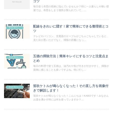
コツ
毎日使う布団の収納に悩んでいませんか？特に一人暮らしや狭い部
屋では、布団をしまう場所が限られていて、...
配線をきれいに隠す！家で簡単にできる整理術とコ
ライフハック
ツ
テレビやパソコン、充電器のケーブルがごちゃごちゃしていると、
見た目が悪いだけでなく、掃除の邪魔になっ...
五徳の掃除方法｜簡単キレイにするコツと注意点ま
ライフハック
とめ
毎日の料理で使う五徳は、油汚れや焦げ付きが付きやすく、掃除が
面倒に感じることも多いですよね。特に忙し...
笛吹ケトルが鳴らなくなった！その直し方を画像付
ライフハック
きで解説します！
笛吹ケトルが鳴らなくなった！こんにちは！KABOです！みなさん
お湯を沸かす時には何を使っていますか？...