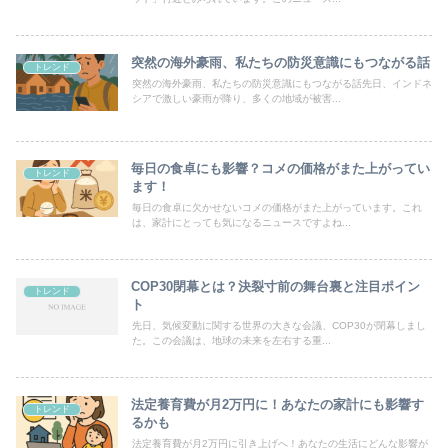
突然の海外豪雨、私たちの防災意識にもつながる話
トレンド
突然の海外豪雨、私たちの防災意識にもつながる話先日、インドネ
シアで激しい豪雨が降り、多くの地域が被害...
毎日の食卓にも影響？コメの価格がまた上がってい
トレンド
ます！
毎日の食卓に欠かせないコメの価格がまた上がっています。これ
は、家計にとっても気になるニュースですよね...
COP30閉幕とは？決裂寸前の舞台裏と注目ポイン
トレンド
ト
先日、気候変動に関する世界の大きな会議、COP30が閉幕しまし
た。この会議は、地球の未来を左右する重...
法定養育費が月2万円に！あなたの家計にも影響す
トレンド
るかも
法定養育費が月2万円に引き上げへ！あなたの生活にどんな影響が