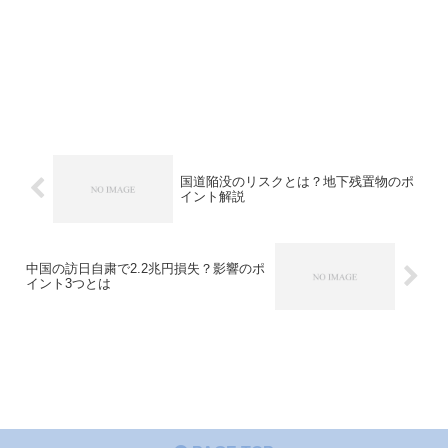
国道陥没のリスクとは？地下残置物のポ
イント解説
中国の訪日自粛で2.2兆円損失？影響のポ
イント3つとは