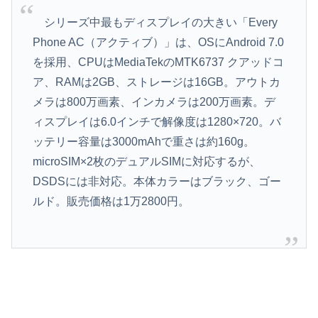
シリーズ中最もディスプレイの大きい「
Every
Phone AC
（アクティブ）」は、
OS
に
Android 7.0
を採用、
CPU
は
MediaTek
の
MTK6737
クアッドコ
ア、
RAM
は
2GB
、ストレージは
16GB
。アウトカ
メラは
800
万画素、インカメラは
200
万画素。デ
ィスプレイは
6.0
インチで解像度は
1280
×
720
。バ
ッテリー容量は
3000mAh
で重さは約
160g
。
microSIM
×
2
枚のデュアル
SIM
に対応するが、
DSDS
には非対応。本体カラーはブラック、ゴー
ルド。販売価格は
1
万
2800
円。