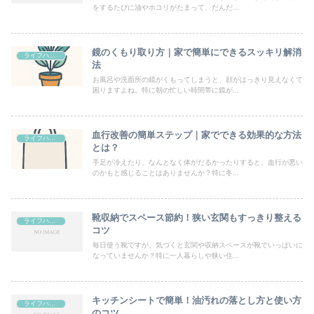
をするたびに油やホコリがたまって、だんだ...
鏡のくもり取り方｜家で簡単にできるスッキリ解消
ライフハック
法
お風呂や洗面所の鏡がくもってしまうと、顔がはっきり見えなくて
困りますよね。特に朝の忙しい時間帯に鏡が...
血行改善の簡単ステップ｜家でできる効果的な方法
ライフハック
とは？
手足が冷えたり、なんとなく体がだるかったりすると、血行が悪い
のかもと感じることはありませんか？特に冬...
靴収納でスペース節約！狭い玄関もすっきり整える
ライフハック
コツ
毎日使う靴ですが、気づくと玄関や収納スペースが靴でいっぱいに
なっていませんか？特に一人暮らしや狭い住...
キッチンシートで簡単！油汚れの落とし方と使い方
ライフハック
のコツ