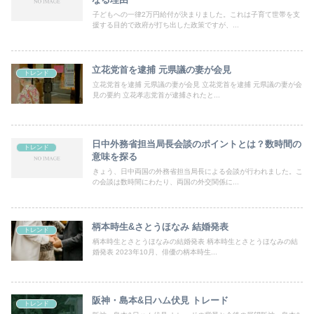
子どもへの一律2万円給付が決まりました。これは子育て世帯を支
援する目的で政府が打ち出した政策ですが、...
立花党首を逮捕 元県議の妻が会見
トレンド
立花党首を逮捕 元県議の妻が会見 立花党首を逮捕 元県議の妻が会
見の要約 立花孝志党首が逮捕されたと...
日中外務省担当局長会談のポイントとは？数時間の
トレンド
意味を探る
きょう、日中両国の外務省担当局長による会談が行われました。こ
の会談は数時間にわたり、両国の外交関係に...
柄本時生&さとうほなみ 結婚発表
トレンド
柄本時生とさとうほなみの結婚発表 柄本時生とさとうほなみの結
婚発表 2023年10月、俳優の柄本時生...
阪神・島本&日ハム伏見 トレード
トレンド