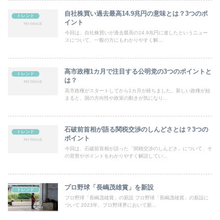
自社株買い過去最高14.9兆円の意味とは？3つのポ
トレンド
イント
今回は、自社株買いが過去最高の14.9兆円に達したというニュー
スについて、一般の方にもわかりやすく解...
高市政権1カ月で注目する公明党の3つのポイントと
トレンド
は？
高市政権がスタートしてから1カ月が経ちました。新しい政権が始
まると、国の方向性や政策の動きが気になり...
石破前首相が語る関税交渉のしんどさとは？3つの
トレンド
ポイント
今回は、石破前首相が語った「関税交渉のしんどさ」について、そ
の背景やポイントをわかりやすく解説してい...
プロ野球「長嶋茂雄賞」を新設
トレンド
プロ野球「長嶋茂雄賞」の新設 プロ野球「長嶋茂雄賞」の新設に
ついて 2023年、プロ野球界において新...