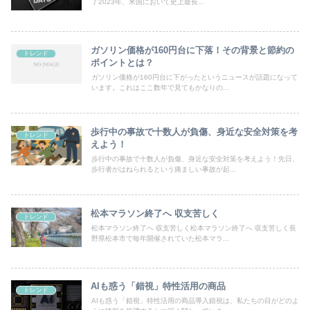
了2023年、米国において史上最長...
ガソリン価格が160円台に下落！その背景と節約の
トレンド
ポイントとは？
ガソリン価格が160円台に下がったというニュースが話題になって
います。これはここ数年で見てもかなりの...
歩行中の事故で十数人が負傷、身近な安全対策を考
トレンド
えよう！
歩行中の事故で十数人が負傷、身近な安全対策を考えよう！先日、
歩行者がはねられるという痛ましい事故が起...
松本マラソン終了へ 収支苦しく
トレンド
松本マラソン終了へ 収支苦しく松本マラソン終了へ 収支苦しく長
野県松本市で毎年開催されていた松本マラ...
AIも惑う「錯視」特性活用の商品
トレンド
AIも惑う「錯視」特性活用の商品導入錯視は、私たちの目がどのよ