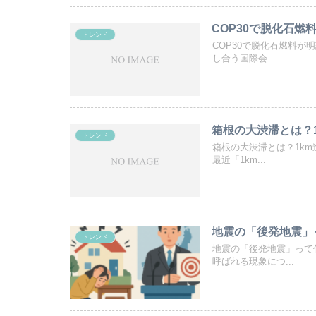
COP30で脱化石
トレンド
COP30で脱化石燃料
し合う国際会...
箱根の大渋滞とは？
トレンド
箱根の大渋滞とは？1k
最近「1km...
地震の「後発地震」
トレンド
地震の「後発地震」って
呼ばれる現象につ...