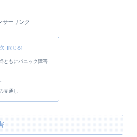
ンサーリンク
次
夫婦ともにパニック障害
ト
後の見通し
害